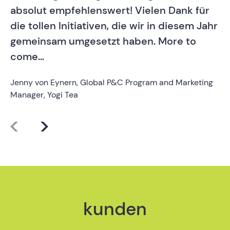
absolut empfehlenswert! Vielen Dank für
d
die tollen Initiativen, die wir in diesem Jahr
ei
gemeinsam umgesetzt haben. More to
di
come…
be
Jenny von Eynern, Global P&C Program and Marketing
Sy
Manager, Yogi Tea
In
kunden