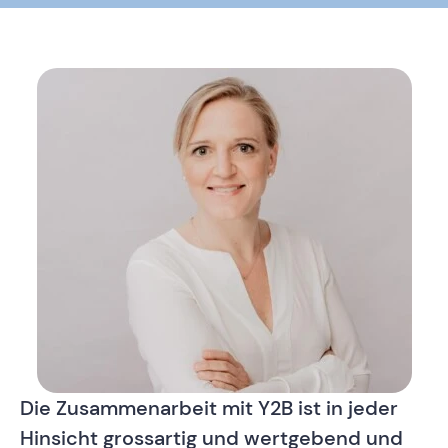
Die Zusammenarbeit mit Y2B ist in jeder
„Y
Hinsicht grossartig und wertgebend und
u